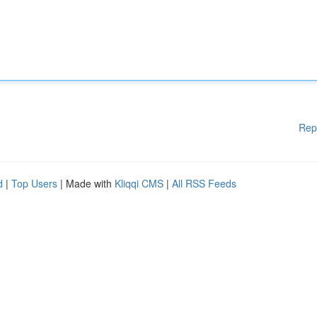
Rep
d
|
Top Users
| Made with
Kliqqi CMS
|
All RSS Feeds