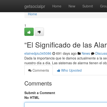
Home
getsocialpr
Home
New
Submit
Gro
Home
1
“El Significado de las Al
elainedpiu345086
691 days ago
News
Discuss
Dada la importancia que le damos actualmente a la se
nuestro día a día. Las sistemas de alarma tienen el o
Comments
Who Upvoted
Comments
Submit a Comment
No HTML