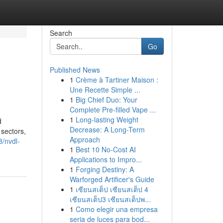
Search
Go
Published News
1
Crème à Tartiner Maison :
Une Recette Simple ...
1
Big Chief Duo: Your
Complete Pre-filled Vape ...
1
Long-lasting Weight
d
Decrease: A Long-Term
sectors,
Approach
8/nvdl-
1
Best 10 No-Cost AI
Applications to Impro...
1
Forging Destiny: A
Warforged Artificer's Guide
1
เซียนสเต็ป เซียนสเต็ป 4
เซียนสเต็ป3 เซียนสเต็ปพ...
1
Como elegir una empresa
seria de luces para bod...