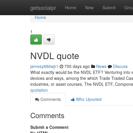
Home
getsocialpr
Home
New
Submit
Gro
Home
1
NVDL quote
jamesy886wjr1
755 days ago
News
Discuss
What exactly would be the NVDL ETF? Venturing into 
devices and ways, among the which Trade Traded Cash (
industries, or asset courses. The NVDL ETF, Compone
quotation
Comments
Who Upvoted
Comments
Submit a Comment