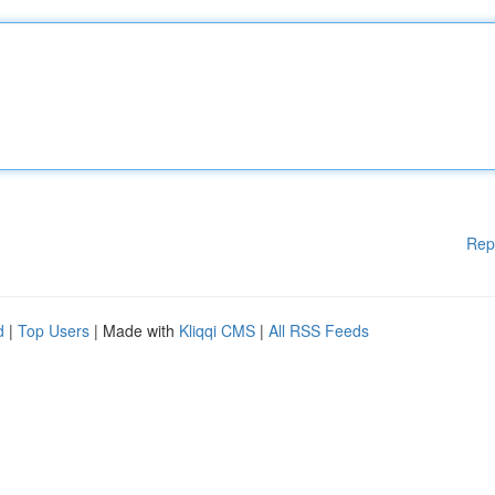
Rep
d
|
Top Users
| Made with
Kliqqi CMS
|
All RSS Feeds